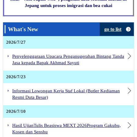
Jepang untuk proses imigrasi dan bea cukai
Garis Besar Sistem Program
Pekerja Berketrampilan
Khusus
What's New
go to list
Q&A terkait skema Pekerja
2026/7/27
Berketrampilan Spesifik
(Tokutei Ginou)
Penyelenggaraan Upacara Penganugerahan Bintang Tanda
Informasi Visa Tokutei Ginou
Jasa kepada Bapak Akhmad Sayuti
Informasi Ujian SSW
updated 26 Jan'24
2026/7/23
Informasi Lowongan Kerja Staf Lokal (Butler Kediaman
Resmi Duta Besar)
special skilled worker
2026/7/10
(youtube)
Informasi Bahan Belajar
Hasil UjianTulis Beasiswa MEXT 2026Program Gakubu,
Bahasa Jepang untuk Ginou
Kosen dan Senshu