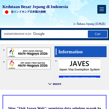
Kedutaan Besar Jepang di Indonesia
在インドネシア日本国大使館
Bahasa Jepang
(日本語)
Cari
Information
more
Situs "Visit Japan Web"; pengisian data sebelum masuk ke