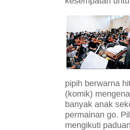
kesempatan untuk
pipih berwarna h
(komik) mengenai
banyak anak seko
permainan go. Pil
mengikuti paduan