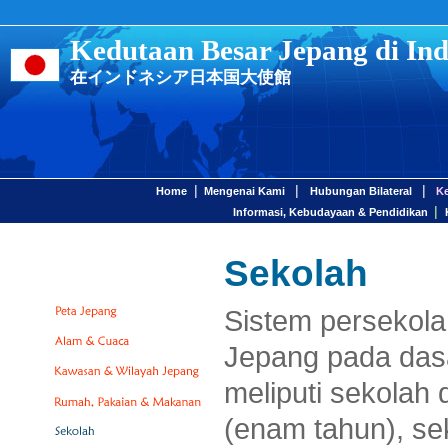
Kedutaan Besar Jepang di Ind
在インドネシア日本国大使館
|
|
|
Home
Mengenai Kami
Hubungan Bilateral
K
|
Informasi, Kebudayaan & Pendidikan
Sekolah
Sistem persekola
Jepang pada das
meliputi sekolah 
(enam tahun), se