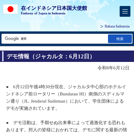
在インドネシア日本国大使館
Embassy of Japan in Indonesia
Bahasa Indonesia
検索
デモ情報（ジャカルタ：6月12日）
令和8年6月12日
● 6月12日午後4時30分現在、ジャカルタ中心部のホテルイ
ンドネシア前ロータリー（Bundaran HI）南側のスディルマ
ン通り（JL. Jenderal Sudirman）において、学生団体による
デモが実施されています。
● デモ活動は、予期せぬ出来事によって過激化する恐れも
あります。邦人の皆様におかれては、デモに関する最新の情