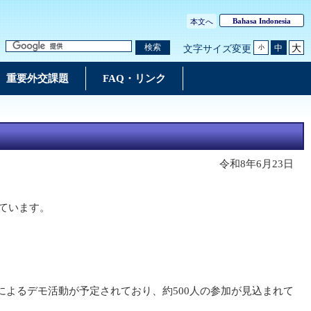
Bahasa Indonesia
本文へ
大
検索
中
文字サイズ変更
小
重要外交課題
FAQ・リンク
令和8年6月23日
ています。
よるデモ活動が予定されており、約500人の参加が見込まれて