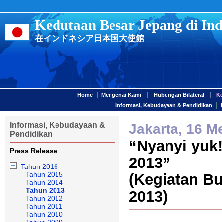
Kedutaan Besar Jepang di Ind
在インドネシア日本国大使館
|
|
|
Home
Mengenai Kami
Hubungan Bilateral
K
|
Informasi, Kebudayaan & Pendidikan
Informasi, Kebudayaan &
Jakarta, 16 M
Pendidikan
“Nyanyi yuk
Press Release
2013”
Tahun 2016
Tahun 2015
(Kegiatan B
Tahun 2014
Tahun 2013
2013)
Tahun 2012
Tahun 2011
Tahun 2010
Tahun 2009