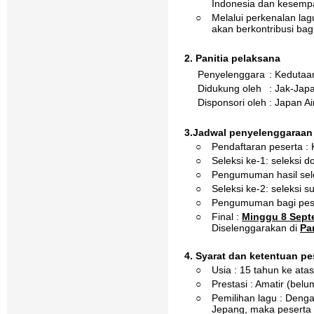
Indonesia dan kesemp
○
Melalui perkenalan l
akan berkontribusi b
2. Panitia pelaksana
Penyelenggara
: Kedutaa
Didukung oleh
: Jak-Jap
Disponsori oleh
: Japan Ai
3.Jadwal penyelenggaraan
○
Pendaftaran peserta : 
○
Seleksi ke-1: seleksi 
○
Pengumuman hasil sele
○
Seleksi ke-2: seleksi 
○
Pengumuman bagi pesert
○
Final :
Minggu 8 Sept
Diselenggarakan di
Pa
4. Syarat dan ketentuan pe
○
Usia : 15 tahun ke ata
○
Prestasi : Amatir (bel
○
Pemilihan lagu : Deng
Jepang, maka peserta