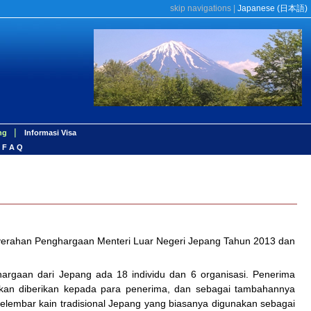
skip navigations
|
Japanese (
日本語
)
|
ng
Informasi Visa
F A Q
nyerahan Penghargaan Menteri Luar Negeri Jepang Tahun 2013 dan
hargaan dari Jepang ada 18 individu dan 6 organisasi. Penerima
 akan diberikan kepada para penerima, dan sebagai tambahannya
selembar kain tradisional Jepang yang biasanya digunakan sebagai