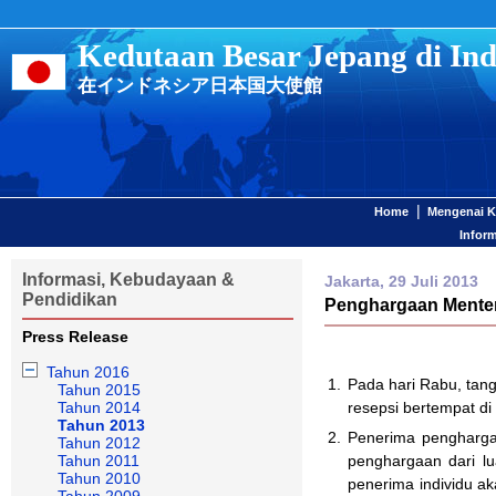
Kedutaan Besar Jepang di Ind
在インドネシア日本国大使館
|
Home
Mengenai 
Infor
Informasi, Kebudayaan &
Jakarta, 29 Juli 2013
Pendidikan
Penghargaan Menteri
Press Release
Tahun 2016
1.
Pada hari Rabu, tan
Tahun 2015
Tahun 2014
resepsi bertempat di
Tahun 2013
2.
Penerima penghargaa
Tahun 2012
Tahun 2011
penghargaan dari lu
Tahun 2010
penerima individu a
Tahun 2009