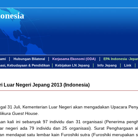
onesia
|
|
|
Kami
Hubungan Bilateral
Kerjasama Ekonomi (ODA)
EPA Indonesia -Jepa
|
|
|
|
masi, Kebudayaan & Pendidikan
Kebijakan LN Jepang
Info Jepang
Link
 Luar Negeri Jepang 2013 (Indonesia)
ggal 31 Juli, Kementerian Luar Negeri akan mengadakan Upacara Pe
Iikura Guest House
.
n kali ini sebanyak 97 individu dan 31 organisasi (Penerima peng
ar negeri ada 79 individu dan 25 organisasi). Surat Penghargaan
kan mendapat satu lembar kain Furoshiki sutra (Furoshiki merupakan 