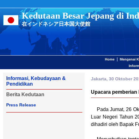
Kedutaan Besar Jepang di Ind
在インドネシア日本国大使館
|
Home
Mengenai 
Infor
Informasi, Kebudayaan &
Jakarta, 30 Oktober 20
Pendidikan
Upacara pemberian 
Berita Kedutaan
Press Release
Pada Jumat, 26 Okto
Luar Negeri Tahun 2
dihadiri oleh Bapak F