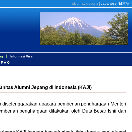
skip navigations
|
Japanese (
日本語
)
|
ng
Informasi Visa
F A Q
itas Alumni Jepang di Indonesia (KAJI)
ah diselenggarakan upacara pemberian penghargaan Menteri
mberian penghargaan dilakukan oleh Duta Besar Ishii dan