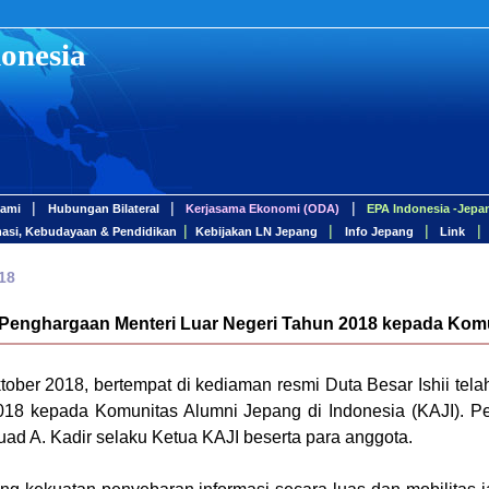
onesia
|
|
|
Kami
Hubungan Bilateral
Kerjasama Ekonomi (ODA)
EPA Indonesia -Jepa
|
|
|
|
masi, Kebudayaan & Pendidikan
Kebijakan LN Jepang
Info Jepang
Link
18
Penghargaan Menteri Luar Negeri Tahun 2018 kepada Komun
ber 2018, bertempat di kediaman resmi Duta Besar Ishii tel
018 kepada Komunitas Alumni Jepang di Indonesia (KAJI). Pe
uad A. Kadir selaku Ketua KAJI beserta para anggota.