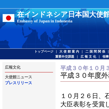
在インドネシア日本国大使
Embassy of Japan in Indonesia
|
|
トップページ
大 使 館 案 内
二 国 間 関 係
|
|
重要外交課題
広 報 文 化
領事
平成３０年１０月
広報文化
平成３０年度外
大使館ニュース
プレスリリース
１０月２６日、
大臣表彰を受賞し