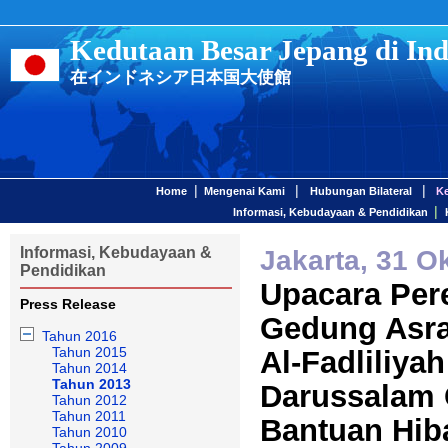
Kedutaan Besar Jepang di Ind
在インドネシア日本国大使館
|
|
|
Home
Mengenai Kami
Hubungan Bilateral
K
|
Informasi, Kebudayaan & Pendidikan
Informasi, Kebudayaan &
Jakarta, 31 O
Pendidikan
Upacara Pe
Press Release
Gedung Asra
Tahun 2016
Tahun 2015
Al-Fadliliya
Tahun 2014
Tahun 2013
Darussalam 
Tahun 2012
Tahun 2011
Bantuan Hib
Tahun 2010
Tahun 2009