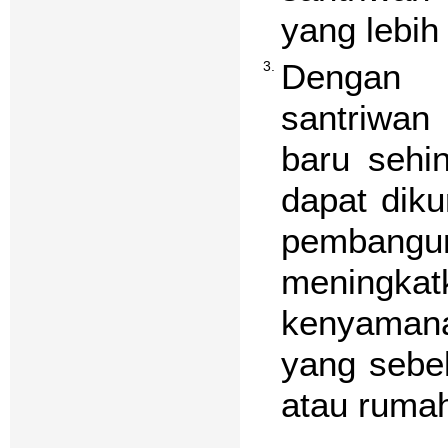
yang lebih
Dengan b
3.
santriwan
baru sehi
dapat diku
pemban
meningkat
kenyamana
yang sebe
atau ruma