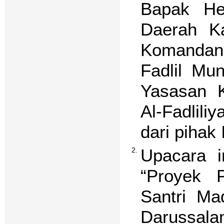
Bapak He
Daerah K
Komandan 
Fadlil Mu
Yasasan K
Al-Fadlil
dari pihak
Upacara i
2.
“Proyek 
Santri Ma
Darussa