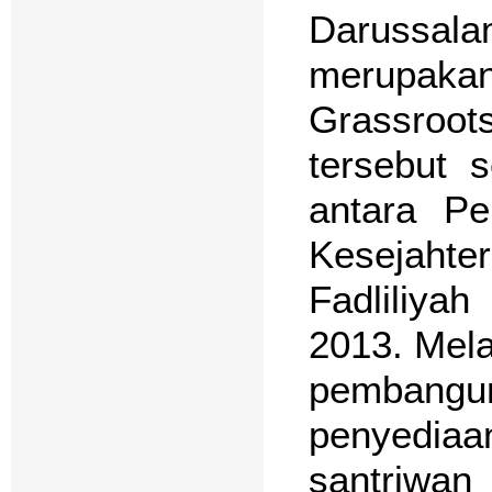
Darussal
merupak
Grassroot
tersebut 
antara P
Kesejaht
Fadliliya
2013. Mela
pembangu
penyedia
santriwan