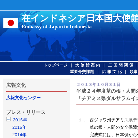
在インドネシア日本国大使
Embassy of Japan in Indonesia
|
|
トップページ
大 使 館 案 内
二 国 間 関 係
|
|
重要外交課題
広 報 文 化
領事
２０１３年１０月３１日
広報文化
平成２４年度草の根・人間
広報文化センター
「チアミス県ダルサラムイ
プレス・リリース
2016年
１．
西ジャワ州チアミス県デ
2015年
草の根・人間の安全保障
2014年
完成式には、日本側から