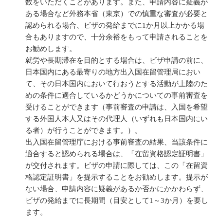
数をいただくことがあります。また、申請内容に疑義が
ある場合など外務本省（東京）での慎重な審査が必要と
認められる場合、ビザの発給までに1か月以上かかる場
合もありますので、十分余裕をもって申請されることを
お勧めします。
就労や長期滞在を目的とする場合は、ビザ申請の前に、
日本国内にある最寄りの地方出入国在留管理局におい
て、その日本国内において行おうとする活動が上陸のた
めの条件に適合しているかどうかについての事前審査を
受けることができます（事前審査の申請は、入国を希望
する外国人本人又はその代理人（いずれも日本国内にい
る者）が行うことができます。）。
出入国在留管理庁における事前審査の結果、当該条件に
適合すると認められる場合は、「在留資格認定証明書」
が交付されます。ビザの申請に際しては、この「在留資
格認定証明書」を提示することをお勧めします。提示が
ない場合、申請内容に疑義があるか否かにかかわらず、
ビザの発給までに長期間（目安として1～3か月）を要し
ます。