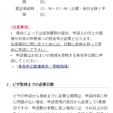
間
日）
査証発給時
13：30～15：00（土曜・休日を除く平
：
間
日）
（注意事項）
場合によっては追加書類の提出、申請人の方との面
接や日本の外務省への照会等が必要となります。
出発期日に間に合うためには、日数に余裕を持って早
めに申請して下さい。
申請書はお住まいの地域を管轄する各在外公館に申
請してください。
→（
各在外公館連絡先・管轄地域
）
2．ビザ取得までの必要日数
ビザの申請から発給までに必要な期間は、申請内容に特
に問題のない場合、申請受理の翌日から起算して5業務
日ですが、申請数が多数に及ぶ場合には、それ以上の日