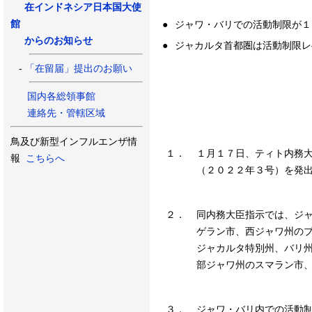
在インドネシア日本国大使
館
●
ジャワ・バリでの活動制限が１
からのお知らせ
●
ジャカルタ首都圏は活動制限レ
-
「在留届」提出のお願い
国内各総領事館
連絡先・管轄区域
鳥及び新型インフルエンザ情
１．
１月１７日、ティト内務
報
こちらへ
（２０２２年３号）を発
２．
同内務大臣指示では、ジ
ゲラン市、西ジャワ州の
ジャカルタ特別州、バリ
部ジャワ州のスマラン市
３．
ジャワ・バリ内での活動