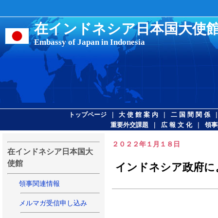
在インドネシア日本国大使
Embassy of Japan in Indonesia
|
|
トップページ
大 使 館 案 内
二 国 間 関 係
|
|
重要外交課題
広 報 文 化
領事
２０２２年１月１８日
在インドネシア日本国大
使館
インドネシア政府に
領事関連情報
メルマガ受信申し込み