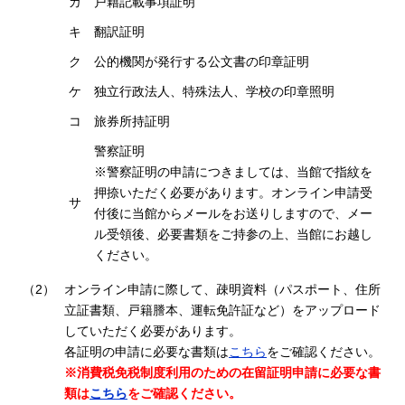
カ
戸籍記載事項証明
キ
翻訳証明
ク
公的機関が発行する公文書の印章証明
ケ
独立行政法人、特殊法人、学校の印章照明
コ
旅券所持証明
警察証明
※警察証明の申請につきましては、当館で指紋を
押捺いただく必要があります。オンライン申請受
サ
付後に当館からメールをお送りしますので、メー
ル受領後、必要書類をご持参の上、当館にお越し
ください。
（2）
オンライン申請に際して、疎明資料（パスポート、住所
立証書類、戸籍謄本、運転免許証など）をアップロード
していただく必要があります。
各証明の申請に必要な書類は
こちら
をご確認ください。
※消費税免税制度利用のための在留証明申請に必要な書
類は
こちら
をご確認ください。