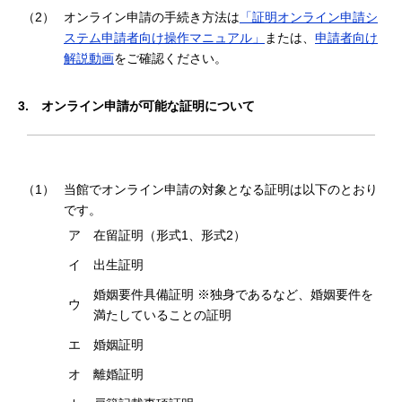
（2）
オンライン申請の手続き方法は
「証明オンライン申請シ
ステム申請者向け操作マニュアル」
または、
申請者向け
解説動画
をご確認ください。
3.
オンライン申請が可能な証明について
（1）
当館でオンライン申請の対象となる証明は以下のとおり
です。
ア
在留証明（形式1、形式2）
イ
出生証明
婚姻要件具備証明 ※独身であるなど、婚姻要件を
ウ
満たしていることの証明
エ
婚姻証明
オ
離婚証明