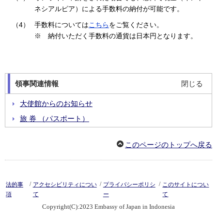
ネシアルピア）による手数料の納付が可能です。
（4）
手数料については
こちら
をご覧ください。
※ 納付いただく手数料の通貨は日本円となります。
領事関連情報
閉じる
大使館からのお知らせ
旅 券 （パスポート）
各種証明手続 (Surat Keterangan)
このページのトップへ戻る
戸 籍 ・ 国 籍
子 女 教 育
在 留 届
/
/
/
法的事
アクセシビリティについ
プライバシーポリシ
このサイトについ
在 外 選 挙
項
て
ー
て
Copyright(C):2023 Embassy of Japan in Indonesia
生活・安全情報