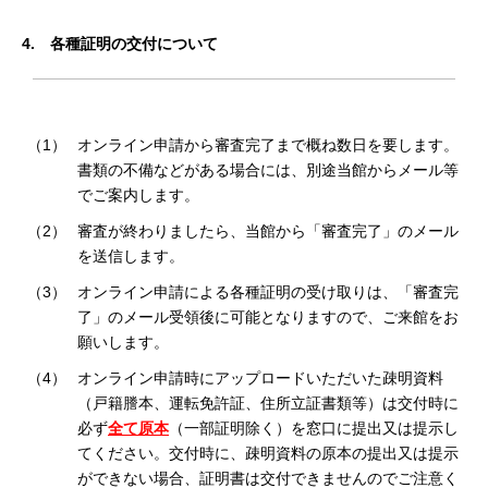
4.
各種証明の交付について
（1）
オンライン申請から審査完了まで概ね数日を要します。
書類の不備などがある場合には、別途当館からメール等
でご案内します。
（2）
審査が終わりましたら、当館から「審査完了」のメール
を送信します。
（3）
オンライン申請による各種証明の受け取りは、「審査完
了」のメール受領後に可能となりますので、ご来館をお
願いします。
（4）
オンライン申請時にアップロードいただいた疎明資料
（戸籍謄本、運転免許証、住所立証書類等）は交付時に
必ず
全て原本
（一部証明除く）を窓口に提出又は提示し
てください。交付時に、疎明資料の原本の提出又は提示
ができない場合、証明書は交付できませんのでご注意く