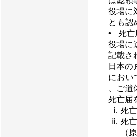
は総領
役場に
とも認
• 死
役場に
記載さ
日本の
におい
、ご遺
死亡届
死
死
（