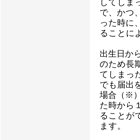
してしま
で、かつ
った時に
ることに
出生日か
のため長
てしまっ
でも届出
場合（※
た時から
ることが
ます。