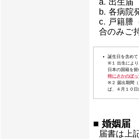
出生届
各病院
戸籍謄
合のみご
誕生日を含め
※１ 出生によ
日本の国籍を留
時にさかのぼっ
※２ 届出期間（
ば、４月１０日
■ 婚姻届
届書は上