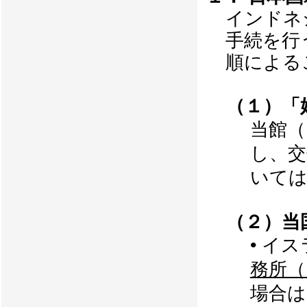
インドネ
手続を行
順による
（１）「
当館（
し、交
いては
（２）当
• イ
務所（K
場合は