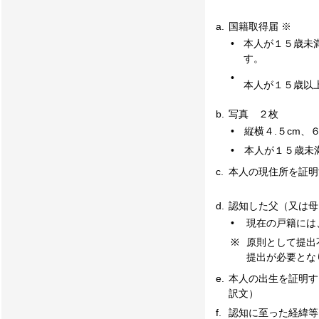
a.
国籍取得届 ※
•
本人が１５歳未
す。
•
本人が１５歳以
b.
写真 ２枚
•
縦横４.５cm
•
本人が１５歳未
c.
本人の現住所を証明する書
d.
認知した父（又は母
•
現在の戸籍には
※
原則として提出
提出が必要とな
e.
本人の出生を証明する書類
訳文）
f.
認知に至った経緯等