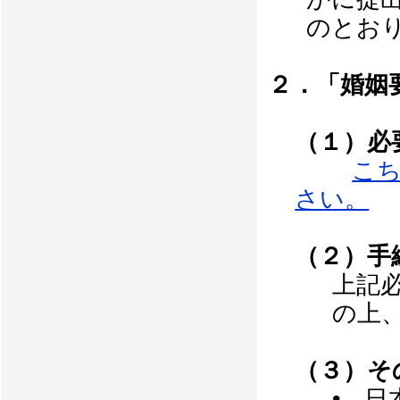
のとお
２．「婚姻
（１）必
こ
さい。
（２）手
上記
の上
（３）そ
• 