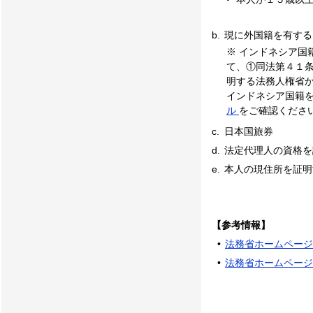
b.
現に外国籍を有する
※ インドネシア
て、①同法第４１
明する法務人権省
インドネシア国籍
ル
をご確認くださ
c.
日本国旅券
d.
法定代理人の資格を
e.
本人の現住所を証明する書
【参考情報】
•
法務省ホームページ
•
法務省ホームページ