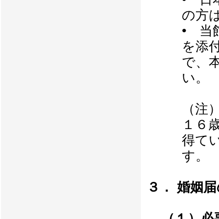
の方
• 
を添
で、
い。
（注
１６
得て
す。
３． 婚姻
（１）必