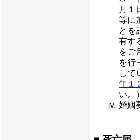
月１
等に
とを
有す
をご
を行
して
年１
い。
婚姻
■ 死亡届