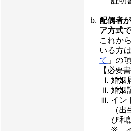
証明
配偶者
ア方式
これか
いる方
て
」の
【必要書
婚姻
婚姻
イン
（出生
び和
※ 