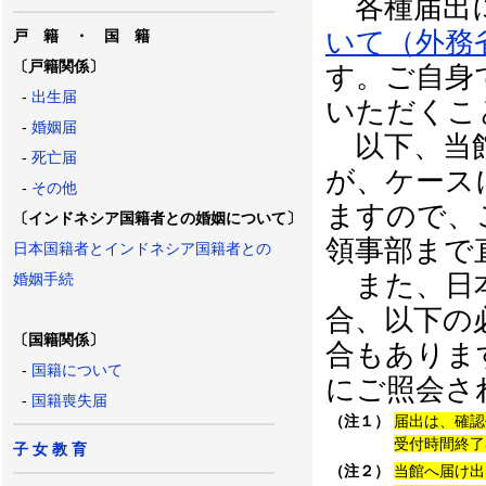
各種届出
いて（外務
戸 籍 ・ 国 籍
〔戸籍関係〕
す。ご自身
-
出生届
いただくこ
-
婚姻届
以下、当館
-
死亡届
が、ケース
-
その他
ますので、
〔インドネシア国籍者との婚姻について〕
領事部まで
日本国籍者とインドネシア国籍者との
また、日本
婚姻手続
合、以下の
〔国籍関係〕
合もありま
-
国籍について
にご照会さ
-
国籍喪失届
（注１）
届出は、確認
受付時間終了3
子 女 教 育
（注２）
当館へ届け出