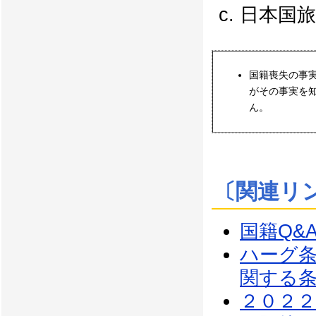
日本国旅
国籍喪失の事
がその事実を
ん。
〔関連リ
国籍Q&
ハーグ
関する
２０２