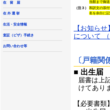
当館まで御送
在 留 届
（注３）
和訳文の添付
名を余白に記
在 外 選 挙
生活・安全情報
【お知らせ
について 
査証（ビザ）手続き
お問い合わせ等
〔戸籍関
■ 出生届
届書は上
けてあり
【必要書類