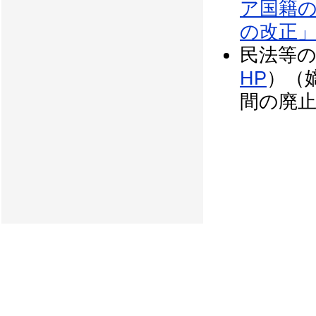
ア国籍
の改正
民法等
HP
）（
間の廃