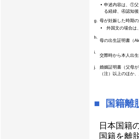
•
申述内容は、①父
る経緯、④認知後
g.
母が妊娠した時期の
•
外国文の場合は
h.
母の出生証明書（Akt
i.
交際時から本人出生
j.
婚姻証明書（父母が
（注）以上のほか、
■ 国籍離
日本国籍
国籍を離