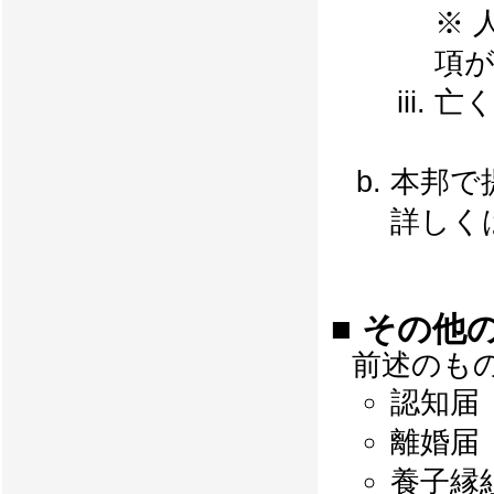
※ 
項
亡
本邦で
詳しく
■ その他
前述のも
認知届
離婚届
養子縁