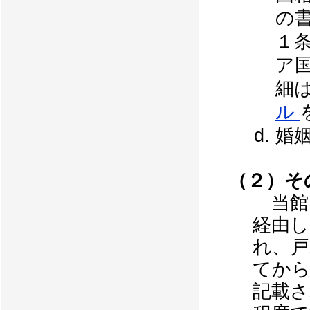
の
１
ア
細
ル
婚
（２）そ
当館
経由し
れ、戸
てから
記載さ