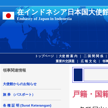
在インドネシア日本国大使
Embassy of Japan in Indonesia
|
|
|
トップページ
大使 館 案 内
二 国 間 関 係
|
|
重要外交課題
広 報 文 化
領
領事関連情報
大使館からのお知らせ
戸籍・国
旅 券 （パスポート）
各 種 証 明 (Surat Keterangan)