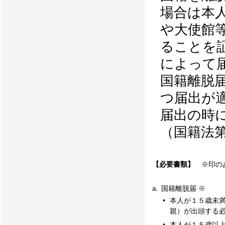
場合は本
や大使館
ることを
によって
国籍離脱
つ届出が
届出の時
（国籍法第
【必要書類】
※印のあ
a.
国籍離脱届 ※
•
本人が１５歳未
親）が出頭する
•
本人が１５歳以