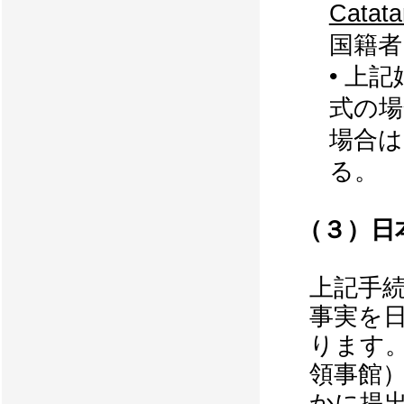
Catata
国籍者
• 上
式の
場合
る。
（３）日
上記手
事実を
ります
領事館
かに提