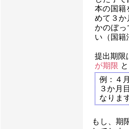
本の国籍
めて３か
かのぼっ
い（国籍
提出期限
が期限
と
例：４
３か月
なりま
もし、期