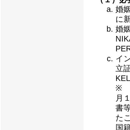
婚
に
婚
NI
PE
イ
立証
KE
※
月
書
た
国