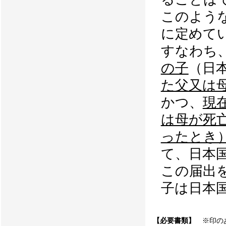
このよう
に定めて
すなわち
の子
（日
た父又は
かつ、
現
は母が死
ったとき
て、日本
この届出
子は日本
【必要書類】
※印のあ