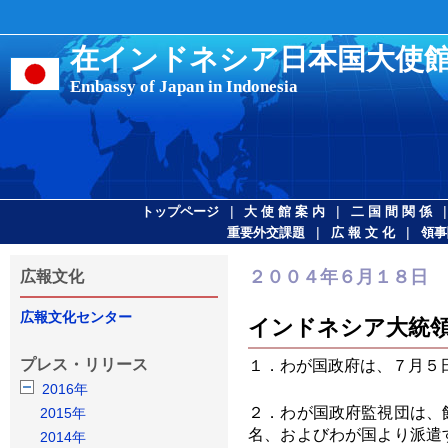
在インドネシア日本国大使
Embassy of Japan in Indonesia
|
|
トップページ
大 使 館 案 内
二 国 間 関 係
|
|
重要外交課題
広 報 文 化
領事
２００４年６月１８日
広報文化
広報文化センター
インドネシア大統
プレス・リリース
１．わが国政府は、７月５
2016年
２．わが国政府監視団は、
2015年
名、およびわが国より派遣
2014年