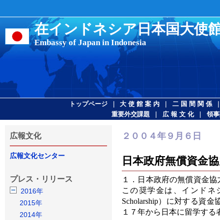
在インドネシア日本国大使
Embassy of Japan in Indonesia
|
|
トップページ
大 使 館 案 内
二 国 間 関 係
|
|
重要外交課題
広 報 文 化
領事
２００４年９月６日
広報文化
広報文化センター
日本政府無償資金協
プレス・リリース
１．日本政府の無償資金協
この奨学金は、インドネシアの「人材
2016年
Scholarship）に対
2015年
１７年から日本に留学する
2014年