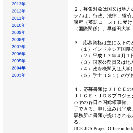
2013年
２．募集対象は国又は地方
2012年
ラムは、行政、法律、経済
2011年
課程（英語コース）に受け
2010年
（国際関係）、早稲田大学
2009年
2008年
３．応募資格は主に以下の
2007年
（１）インドネシア国籍
2006年
（２）平成１７年４月１日
2005年
（３）国家公務員又は地方
2004年
（４）政府機関又は大学に
（５）学士（Ｓ１）の学
2003年
４．応募書類はＪＩＣＥの
ＪＩＣＥ・ＪＤＳプロジェ
バヤの各日本国総領事館、
手できる。申し込みは平成
事務所に書類が提出される
る。
JICE JDS Project Office in Ind