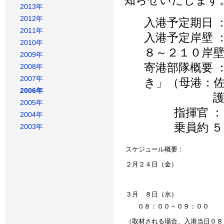
知らせいたします
2013年
2012年
入港予定期日 
2011年
入港予定岸壁 
2010年
８～２１０岸
2009年
寄港部隊概要 
2008年
2007年
き」（母港：
2006年
護衛艦「
2005年
指揮官 ： 
2004年
乗員約 ５５
2003年
スケジュール概要：
２月２４日（金）
３月 ８日（水）
０８：００～０９：００
（取材される場合、入港当日０８