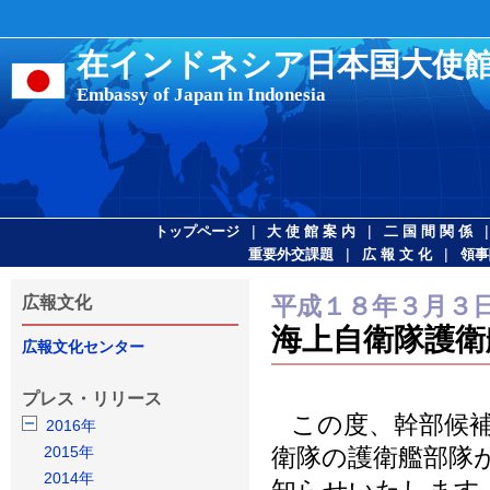
在インドネシア日本国大使
Embassy of Japan in Indonesia
|
|
トップページ
大 使 館 案 内
二 国 間 関 係
|
|
重要外交課題
広 報 文 化
領事
平成１８年３月３
広報文化
海上自衛隊護衛
広報文化センター
プレス・リリース
この度、幹部候補
2016年
2015年
衛隊の護衛艦部隊
2014年