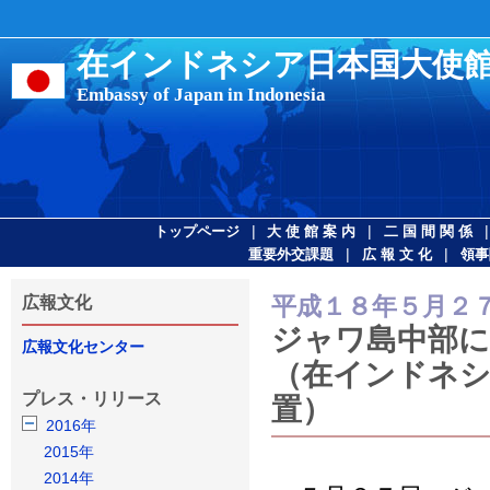
在インドネシア日本国大使
Embassy of Japan in Indonesia
|
|
トップページ
大 使 館 案 内
二 国 間 関 係
|
|
重要外交課題
広 報 文 化
領事
平成１８年５月２
広報文化
ジャワ島中部に
広報文化センター
（在インドネシ
プレス・リリース
置）
2016年
2015年
2014年