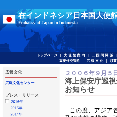
在インドネシア日本国大使
Embassy of Japan in Indonesia
|
|
トップページ
大 使 館 案 内
二 国 間 関 係
|
|
重要外交課題
広 報 文 化
領事
２００６年９月５
広報文化
海上保安庁巡視
広報文化センター
お知らせ
プレス・リリース
2016年
2015年
この度、アジア各
2014年