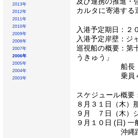
及び連携の推進・
2013年
カルタに寄港する
2012年
2011年
2010年
入港予定期日：２
2009年
入港予定岸壁：ジ
2008年
巡視船の概要：第十
2007年
2006年
うきゅう」
2005年
船長：宮路 
2004年
乗員４
2003年
スケジュール概要
８月３１日（木）
９月 ７日（木）
９月１０日 (日) 一般
沖縄踊り(エイ