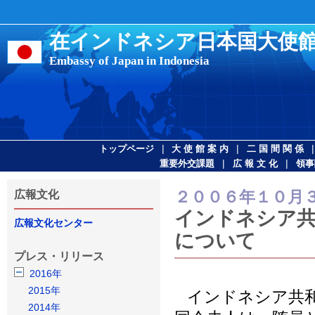
在インドネシア日本国大使
Embassy of Japan in Indonesia
|
|
トップページ
大 使 館 案 内
二 国 間 関 係
|
|
重要外交課題
広 報 文 化
領事
２００６年１０月
広報文化
インドネシア共
広報文化センター
について
プレス・リリース
2016年
2015年
インドネシア共和
2014年