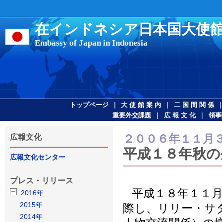
在インドネシア日本国大使
Embassy of Japan in Indonesia
|
|
トップページ
大 使 館 案 内
二 国 間 関 係
|
|
重要外交課題
広 報 文 化
領事
２００６年１１月
広報文化
平成１８年秋の
広報文化センター
プレス・リリース
平成１８年１１月
2016年
2015年
際し、リリー・サ
2014年