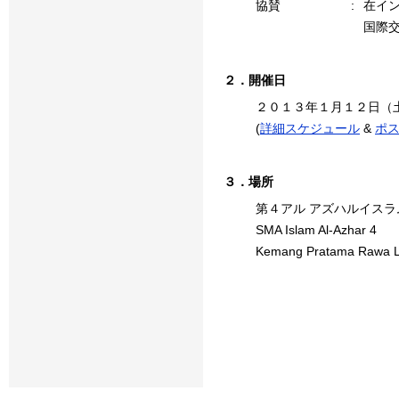
協賛
:
在イ
国際
２．開催日
２０１３年１月１２日（
(
詳細スケジュール
&
ポ
３．場所
第４アル アズハルイスラ
SMA Islam Al-Azhar 4
Kemang Pratama Rawa L