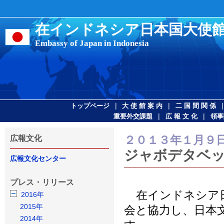
在インドネシア日本国大使
Embassy of Japan in Indonesia
|
|
トップページ
大 使 館 案 内
二 国 間 関 係
|
|
重要外交課題
広 報 文 化
領事
２０１３年１月９
広報文化
ジャボデタベッ
広報文化センター
プレス・リリース
在インドネシア日
2016年
2015年
会と協力し、日本
2014年