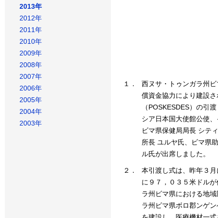
2013年
2012年
2011年
2010年
2009年
2008年
2007年
１．
西ヌサ・トゥンガラ州ビ
2006年
償資金協力により建設さ
2005年
（POSKESDES）の
2004年
シア日本国大使館公使、
2003年
ビマ県保健局局長 シテ
所長 ユルヤ氏、ビマ県
ル氏が出席しました。
２．
本引渡し式は、昨年３月
に９７，０３５米ドルが
ラ州ビマ県における地域
ラ州ビマ県ボロ郡ンゲン
を建設し、医療機材一式