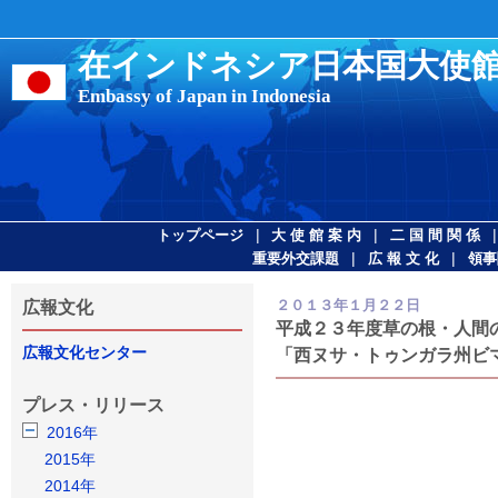
在インドネシア日本国大使
Embassy of Japan in Indonesia
|
|
トップページ
大 使 館 案 内
二 国 間 関 係
|
|
重要外交課題
広 報 文 化
領事
２０１３年１月２２日
広報文化
平成２３年度草の根・人間
広報文化センター
「西ヌサ・トゥンガラ州ビ
プレス・リリース
2016年
2015年
2014年