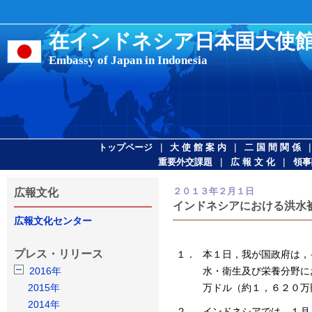
在インドネシア日本国大使
Embassy of Japan in Indonesia
|
|
トップページ
大 使 館 案 内
二 国 間 関 係
|
|
重要外交課題
広 報 文 化
領事
２０１３年２月１日
広報文化
インドネシアにおける洪水
広報文化センター
プレス・リリース
１．
本１日，我が国政府は，
2016年
水・衛生及び栄養分野に
2015年
万ドル（約１，６２０万
2014年
２．
インドネシアでは，１月