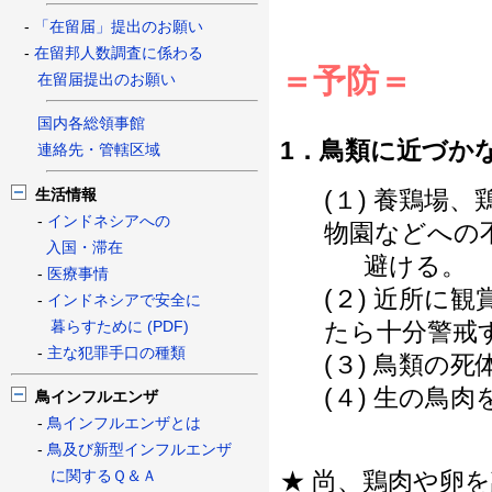
-
「在留届」提出のお願い
-
在留邦人数調査に係わる
＝予防＝
在留届提出のお願い
国内各総領事館
1．鳥類に近づか
連絡先・管轄区域
生活情報
(１) 養鶏場
-
インドネシアへの
物園などへの
入国・滞在
避ける。
-
医療事情
(２) 近所に
-
インドネシアで安全に
暮らすために (PDF)
たら十分警戒
-
主な犯罪手口の種類
(３) 鳥類の
(４) 生の鳥
鳥インフルエンザ
-
鳥インフルエンザとは
-
鳥及び新型インフルエンザ
に関するＱ＆Ａ
★ 尚、鶏肉や卵