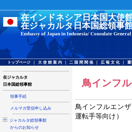
在インドネシア日本国大使
在ジャカルタ日本国総領事
Embassy of Japan in Indonesia/ Consulate General 
|
|
|
|
トップページ
大 使 館 案 内
二 国 間 関 係
広 報 文 化
重
在ジャカルタ
鳥インフル
日本国総領事館
領事手続
鳥インフルエンザ
メルマガ受信申し込み
運転手等向け） 
ジャカルタ総領事館
からのお知らせ