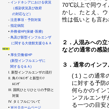
-
インドネシアにおける状況
70℃以上で同ウ
（感染状況及び政府
かし、たとえ、ウ
の対応など）
性は低いとも言わ
-
注意事項・予防対策
-
指定病院
•
外務省HP(保健･医療)
-
鳥及び新型インフルエンザ
２．人混みへの立
に関する大使館支援Ｑ＆Ａ
などの通常の感染
NEW !
•
厚生労働省HP
(新型インフルエンザに
３．通常のインフ
関するＱ＆Ａ)
I. 新型インフルエンザの流行
(１) この通
II. 鳥ｲﾝﾌﾙｴﾝｻﾞと新型ｲﾝﾌ
に対する予防
ﾙｴﾝｻﾞ
何らかのイン
III. 国民ひとりひとりの予防と
対策
ンフルエンザ
IV. タミフルについて
る一つの目安
•
ＷＨＯホームページ