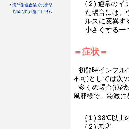
(２) 通常
•
海外派遣企業での新型
た場合には、
ｲﾝﾌﾙｴﾝｻﾞ対策ｶﾞｲﾄﾞﾗｲﾝ
ルスに変異す
小さくする一
＝症状＝
初発時インフルエ
不可)としては次
多くの場合(病状
風邪様で、急激に
(１) 38℃以
(２) 悪寒