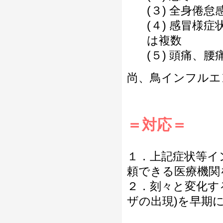
(３) 全身倦怠
(４) 感冒様
は複数
(５) 頭痛、
尚、鳥インフルエ
＝対応＝
１．上記症状等イ
頼できる医療機関
２．刻々と変化す
ザの出現)を早期