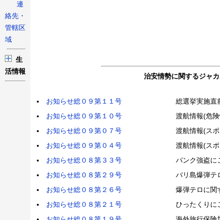
連
絡先・
管轄区
域
生
活情報
治安情勢に関するジャカ
お知らせ総０９第１１号
総選挙実施直
お知らせ総０９第１０号
渡航情報(危
お知らせ総０９第０７号
渡航情報(ス
お知らせ総０９第０４号
渡航情報(ス
お知らせ総０８第３３号
パンク強盗に
お知らせ総０８第２９号
バリ島爆弾テ
お知らせ総０８第２６号
爆弾テロに関
お知らせ総０８第２１号
ひったくりに
お知らせ総０８第１９号
海外旅行保険