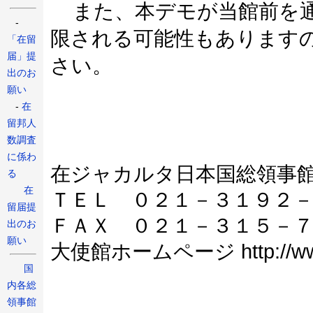
また、本デモが当館前を通
-
限される可能性もあります
「在留
届」提
さい。
出のお
願い
-
在
留邦人
数調査
に係わ
在ジャカルタ日本国総領事
る
在
ＴＥＬ ０２１－３１９２
留届提
ＦＡＸ ０２１－３１５－
出のお
願い
大使館ホームページ http://www.id.
国
内各総
領事館