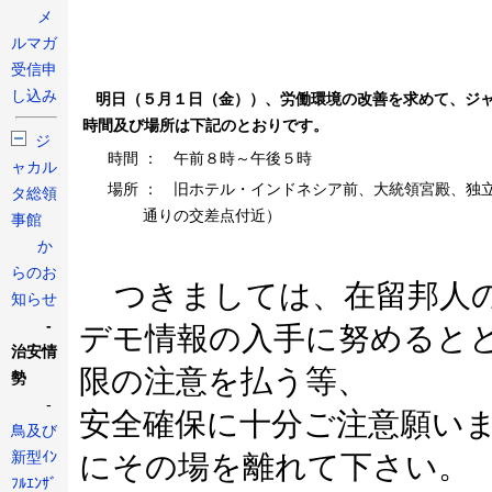
メ
ルマガ
受信申
し込み
明日（５月１日（金））、労働環境の改善を求めて、ジャ
時間及び場所は下記のとおりです。
ジ
時間
： 午前８時～午後５時
ャカル
場所
： 旧ホテル・インドネシア前、大統領宮殿、独
タ総領
通りの交差点付近）
事館
か
らのお
つきましては、在留邦人の
知らせ
-
デモ情報の入手に努めると
治安情
限の注意を払う等、
勢
-
安全確保に十分ご注意願い
鳥及び
新型ｲﾝ
にその場を離れて下さい。
ﾌﾙｴﾝｻﾞ