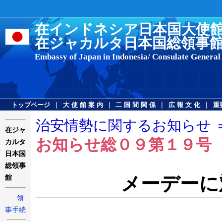
在インドネシア日本国大使
在ジャカルタ日本国総領事
Embassy of Japan in Indonesia/ Consulate General
|
|
|
|
トップページ
大 使 館 案 内
二 国 間 関 係
広 報 文 化
重
治安情勢に関するお知らせ 
在ジャ
お知らせ総０９第１９号
カルタ
日本国
総領事
メーデーに
館
領
事手続