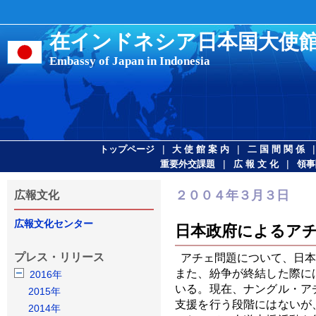
在インドネシア日本国大使
Embassy of Japan in Indonesia
|
|
トップページ
大 使 館 案 内
二 国 間 関 係
|
|
重要外交課題
広 報 文 化
領事
２００４年３月３日
広報文化
広報文化センター
日本政府によるア
プレス・リリース
アチェ問題について、日本
また、紛争が終結した際に
2016年
いる。現在、ナングル・ア
2015年
支援を行う段階にはないが
2014年