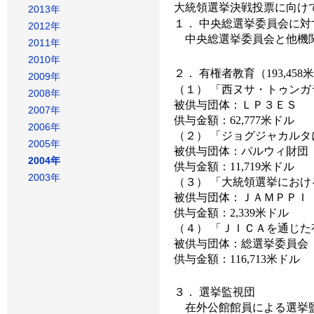
大統領選挙決戦投票に向け
2013年
１． 中央総選挙委員会に
2012年
中央総選挙委員会と他機関
2011年
2010年
２． 有権者教育（193,458
2009年
（１） 「西ヌサ・トゥン
2008年
被供与団体：ＬＰ３ＥＳ
2007年
供与金額：62,777米ドル
2006年
（２） 「ジョグジャカル
2005年
被供与団体：パルウィ財団
2004年
供与金額：11,719米ドル
2003年
（３） 「大統領選挙にお
被供与団体：ＪＡＭＰＰＩ
供与金額：2,339米ドル
（４） 「ＪＩＣＡを通じ
被供与団体：総選挙委員会
供与金額：116,713米ドル
３． 選挙監視団
在外公館館員による選挙