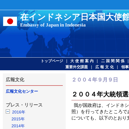
在インドネシア日本国大使
Embassy of Japan in Indonesia
|
|
トップページ
大 使 館 案 内
二 国 間 関 係
|
|
重要外交課題
広 報 文 化
領事
２００４年９月９日
広報文化
広報文化センター
２００４年大統領選
プレス・リリース
我が国政府は、インドネシ
照）を行ってきたところで
2016年
についても、以下のとおり
2015年
2014年