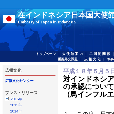
在インドネシア日本国大使
Embassy of Japan in Indonesia
|
|
トップページ
大 使 館 案 内
二 国 間 関 係
|
|
重要外交課題
広 報 文 化
領事
平成１８年５月５
広報文化
対インドネシア
広報文化センター
の承認につい
（鳥インフルエ
プレス・リリース
2016年
2015年
2014年