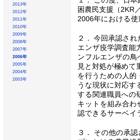
１． この度、日
2013年
困農民支援（2K
2012年
2006年における
2011年
2010年
2009年
２． 今回承認さ
2008年
エンザ疫学調査能
2007年
ンフルエンザの鳥
2006年
2005年
見と対処が極めて
2004年
を行うための人的
2003年
うな現状に対応す
する関連職員への
キットを組み合わ
認できるサーベイ
３． その他の承認