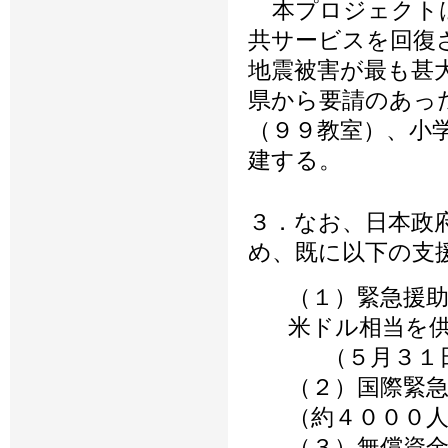
本プロジェクトは
共サービスを回復
地震被害が最も甚
県から要請のあっ
（９９教室）、小
建する。
３．なお、日本政
め、既に以下の支
（１）緊急援
米ドル相当を
（５月３１日
（２）国際緊急
（約４０００
（３）無償資