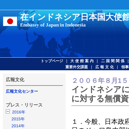
在インドネシア日本国大使
Embassy of Japan in Indonesia
|
|
トップページ
大 使 館 案 内
二 国 間 関 係
|
|
重要外交課題
広 報 文 化
領事
２００６年８月1５
広報文化
インドネシアに
広報文化センター
に対する無償資
プレス・リリース
2016年
2015年
１．今般、日本政
2014年