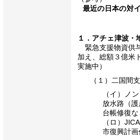
最近の日本の対
１．アチェ津波・
緊急支援物資供与
加え、総額３億米
実施中）
（１）二国間
（イ）ノン
放水路（護
台帳修復な
（ロ）JI
市復興計画