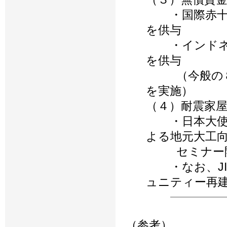
・国際赤十字
を供与
・インドネシ
を供与
（今般の８億
を実施）
（４）耐震家
・日本大使館
よる地元大工
セミナー開催
・なお、JI
ュニティー再
（参考）