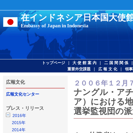
在インドネシア日本国大使
Embassy of Japan in Indonesia
|
|
トップページ
大 使 館 案 内
二 国 間 関 係
|
|
重要外交課題
広 報 文 化
領事
２００６年１２月
広報文化
ナングル・ア
広報文化センター
ア）における地
プレス・リリース
選挙監視団の派
2016年
2015年
2014年