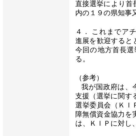
直接選挙により首
内の１９の県知事
４． これまでア
進展を歓迎すると
今回の地方首長選
る。
（参考）
我が国政府は、今
支援（選挙に関す
選挙委員会（ＫＩ
障無償資金協力を
は、ＫＩＰに対し