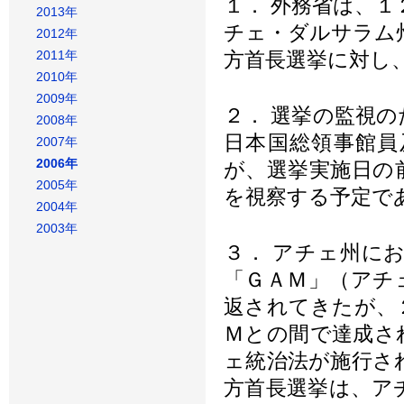
１． 外務省は、
2013年
チェ・ダルサラム
2012年
2011年
方首長選挙に対し
2010年
2009年
２． 選挙の監視
2008年
日本国総領事館員
2007年
2006年
が、選挙実施日の
2005年
を視察する予定で
2004年
2003年
３． アチェ州に
「ＧＡＭ」（アチ
返されてきたが、
Ｍとの間で達成さ
ェ統治法が施行さ
方首長選挙は、ア